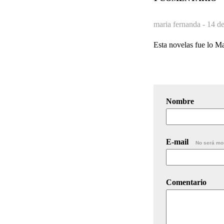
maria fernanda -
14 de
Esta novelas fue lo M
Nombre
E-mail
No será mo
Comentario