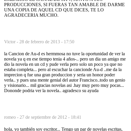
PRODUCCIONES, SI FUERAS TAN AMABLE DE DARME
UNA COPIA DE AQUEL CD QUE DICES, TE LO
AGRADECERIA MUCHO.
Victor -
28 de febrero de 2013 - 17:50
la Cancion de Au-d es hermmosa no tuve la oportunidad de ver la
novela ya q en ese tiempo tenia 4 años-.. pero un dia un amigo me
dio la novela en un cd y pude verla pero solo un poco ya que no
estaba completa... pero al escuchar la cancionde Au-d ..me da la
imprecion q fue una gran produccion y seria un honor poder
verla.. y pues una mente genial del autor Francisco..todo un genio
y visionario... mil gracias novelas asi .hay muy pero muy pocas...
Dononde podria ver la novela.. agradesco su ayuda
romeo -
27 de septiembre de 2012 - 18:41
hola, yo también soy escritor... Tengo un par de novelas escritas,