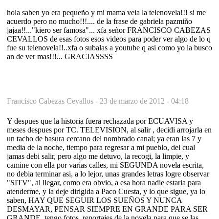
hola saben yo era pequeño y mi mama veia la telenovela!!! si me
acuerdo pero no mucho!!!.... de la frase de gabriela pazmiño
jajaa!!..."kiero ser famosa"... xfa señor FRANCISCO CABEZAS
CEVALLOS de esas fotos esos videos para poder ver algo de lo q
fue su telenovela!!..xfa o subalas a youtube q asi como yo la busco
an de ver mas!!!... GRACIASSSS
Francisco Cabezas Cevallos -
23 de marzo de 2012 - 04:18
Y despues que la historia fuera rechazada por ECUAVISA y
meses despues por TC. TELEVISION, al salir , decidi arrojarla en
un tacho de basura cercano del nombrado canal; ya eran las 7 y
media de la noche, tiempo para regresar a mi pueblo, del cual
jamas debi salir, pero algo me detuvo, la recogi, la limpie, y
camine con ella por varias calles, mi SEGUNDA novela escrita,
no debia terminar asi, a lo lejor, unas grandes letras logre observar
"SITV", al llegar, como era obvio, a esa hora nadie estaria para
atenderme, y la deje dirigida a Paco Cuesta, y lo que sigue, ya lo
saben, HAY QUE SEGUIR LOS SUEÑOS Y NUNCA
DESMAYAR, PENSAR SIEMPRE EN GRANDE PARA SER
GRANDE. tengo fotos, reportajes de la novela para que se las