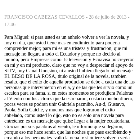
FRANCISCO CABEZAS CEVALLOS -
28 de julio de 2013 -
17:46
Para Miguel: si para usted es un anhelo volver a ver la novela, y
hoy en dia, que usted tiene mas entendimiento para poderla
comprender mejor; para mi es una tristeza y frustracion, que mi
mensaje no llegara a todo el Ecuador y porque no decirlo al
mundo, pero Empresas como Tc television y Ecuavisa no creyeron
en mi y en mi producto, claro que no voy a despreciar el apoyo de
SITV, hoy Canal Uno,sino, ni a usted hubiera llegado mi mensaje
EL BESO DE LA ROSA, titulo original de la novela, tambien
resalto, que el exito de aquella producion se debe a cada una de las
personas que intervinieron en ella, y de las que les sirvio como un
escalon para su fama, si en estos momentos se produjiera Palabras
al Viento con los actores que la estrenaron, costaria mucho dinero,
pocas veces se podran unir Gabriela pazmiño, Au-d, Gustavo,
Paola, Sofia Caiche, y muchos mas que lograron el exito
anhelado, como usted lo dijo, esto no es solo una novela para
entretener, es un mensaje que quise llegar a la mujer ecuatoriana.
Gracias por sus palabras al viento, le informo que si llegaron,
porque eso me hace sentir, que las noches que pase escribiendo y
creando a los personajes, valio la pena. y si quiere volver a verla,