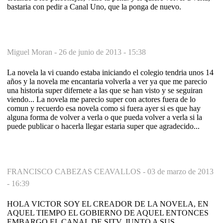
bastaria con pedir a Canal Uno, que la ponga de nuevo.
Miguel Moran -
26 de junio de 2013 - 15:38
La novela la vi cuando estaba iniciando el colegio tendria unos 14
años y la novela me encantaria volverla a ver ya que me parecio
una historia super difernete a las que se han visto y se seguiran
viendo... La novela me parecio super con actores fuera de lo
comun y recuerdo esa novela como si fuera ayer si es que hay
alguna forma de volver a verla o que pueda volver a verla si la
puede publicar o hacerla llegar estaria super que agradecido...
FRANCISCO CABEZAS CEAVALLOS -
03 de marzo de 2013
- 16:39
HOLA VICTOR SOY EL CREADOR DE LA NOVELA, EN
AQUEL TIEMPO EL GOBIERNO DE AQUEL ENTONCES
EMBARGO EL CANAL DE SITV, JUNTO A SUS