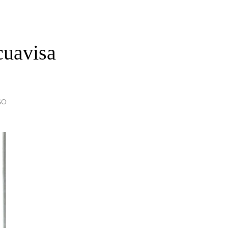
cuavisa
SO