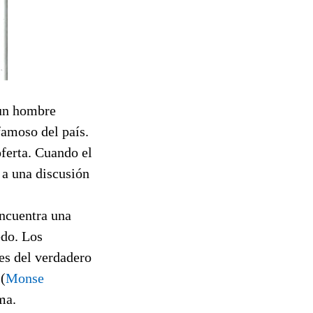
 un hombre
famoso del país.
ferta. Cuando el
 a una discusión
encuentra una
edo. Los
es del verdadero
(
Monse
ma.