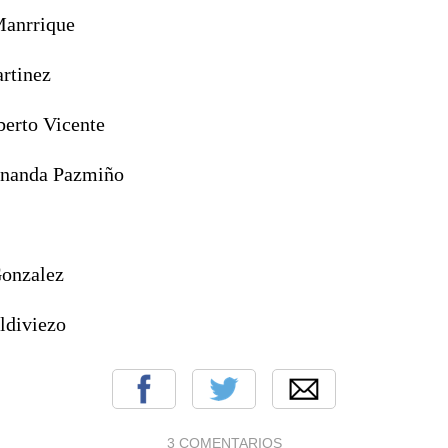
Manrrique
rtinez
berto Vicente
rnanda Pazmiño
Gonzalez
ldiviezo
3 COMENTARIOS