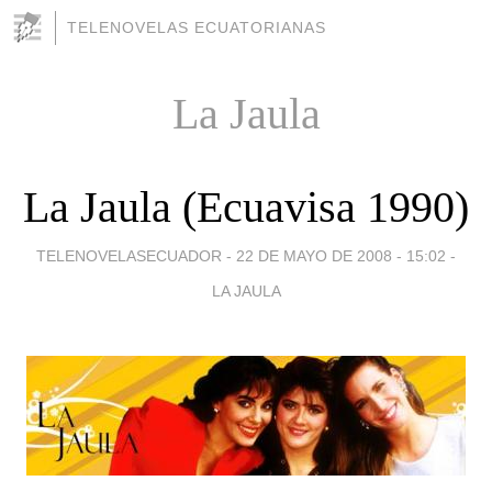
TELENOVELAS ECUATORIANAS
La Jaula
La Jaula (Ecuavisa 1990)
TELENOVELASECUADOR -
22 DE MAYO DE 2008 - 15:02
-
LA JAULA