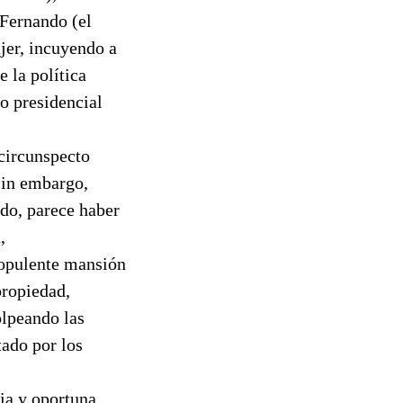
 Fernando (el
jer, incuyendo a
 la política
o presidencial
 circunspecto
Sin embargo,
do, parece haber
,
 opulente mansión
propiedad,
olpeando las
ado por los
ria y oportuna