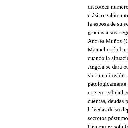
discoteca número
clásico galán unt
la esposa de su s
gracias a sus neg
Andrés Muñoz (C
Manuel es fiel a 
cuando la situac
Angela se dará c
sido una ilusión.
patológicamente 
que en realidad e
cuentas, deudas p
bóvedas de su de
secretos póstumo
Una mujer sola fr