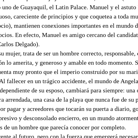
 uno de Guayaquil, el Latin Palace. Manuel y el astuto
uoso, careciente de principios y que coquetea a toda mu
ocio), mantienen conexiones importantes en el mundo de
ocios. En efecto, Manuel es amigo cercano del candidat
arlos Delgado).
su mujer, trata de ser un hombre correcto, responsable,
ión lo amerita, y generoso y amable en todo momento. 
uenta muy pronto que el imperio construido por su mari
 Al fallecer en un trágico accidente, el mundo de Angela
dependiente de su esposo, cambiará para siempre: una
ra arrendada, una casa de la playa que nunca fue de su 
or pagar y acreedores que tocarán su puerta a diario, g
presivo y desconsolado encierro, en un mundo atorment
s de un hombre que parecía conocer por completo.
ente al futuro, pero con la fuerza que emergerá necesa