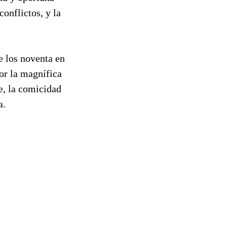
conflictos, y la
e los noventa en
por la magnífica
e, la comicidad
a.