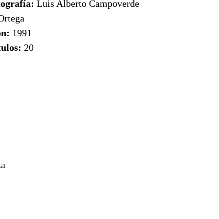
tografía:
Luis Alberto Campoverde
Ortega
ón:
1991
tulos:
20
za