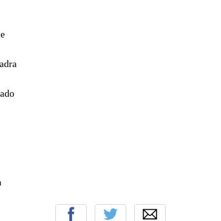
te
uadra
rado
a