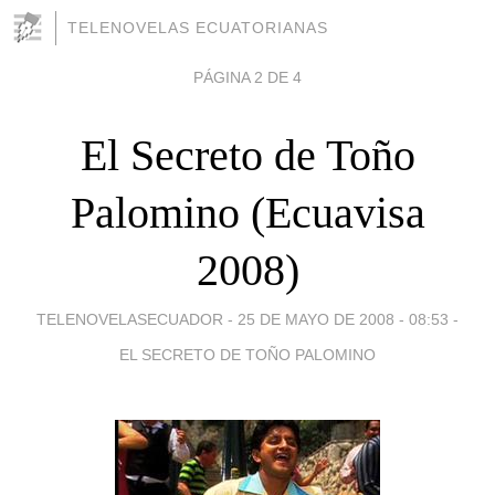
TELENOVELAS ECUATORIANAS
PÁGINA 2 DE 4
El Secreto de Toño
Palomino (Ecuavisa
2008)
TELENOVELASECUADOR -
25 DE MAYO DE 2008 - 08:53
-
EL SECRETO DE TOÑO PALOMINO